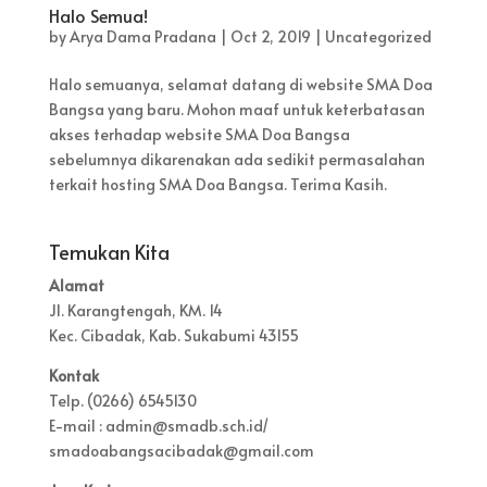
Halo Semua!
by
Arya Dama Pradana
|
Oct 2, 2019
|
Uncategorized
Halo semuanya, selamat datang di website SMA Doa
Bangsa yang baru. Mohon maaf untuk keterbatasan
akses terhadap website SMA Doa Bangsa
sebelumnya dikarenakan ada sedikit permasalahan
terkait hosting SMA Doa Bangsa. Terima Kasih.
Temukan Kita
Alamat
Jl. Karangtengah, KM. 14
Kec. Cibadak, Kab. Sukabumi 43155
Kontak
Telp. (0266) 6545130
E-mail : admin@smadb.sch.id/
smadoabangsacibadak@gmail.com