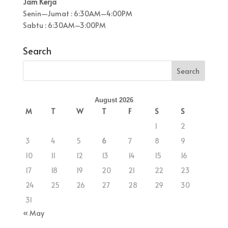
Jam Kerja
Senin—Jumat : 6:30AM–4:00PM
Sabtu : 6:30AM–3:00PM
Search
August 2026
M
T
W
T
F
S
S
1
2
3
4
5
6
7
8
9
10
11
12
13
14
15
16
17
18
19
20
21
22
23
24
25
26
27
28
29
30
31
« May