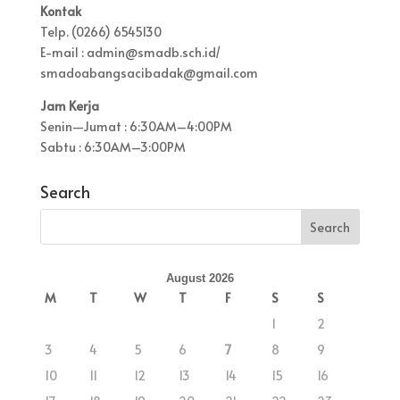
Kontak
Telp. (0266) 6545130
E-mail : admin@smadb.sch.id/
smadoabangsacibadak@gmail.com
Jam Kerja
Senin—Jumat : 6:30AM–4:00PM
Sabtu : 6:30AM–3:00PM
Search
August 2026
M
T
W
T
F
S
S
1
2
3
4
5
6
7
8
9
10
11
12
13
14
15
16