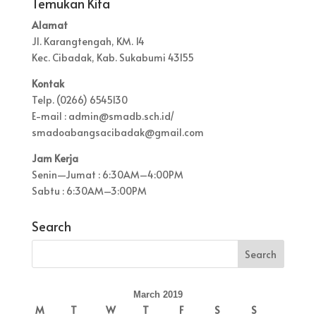
Temukan Kita
Alamat
Jl. Karangtengah, KM. 14
Kec. Cibadak, Kab. Sukabumi 43155
Kontak
Telp. (0266) 6545130
E-mail : admin@smadb.sch.id/
smadoabangsacibadak@gmail.com
Jam Kerja
Senin—Jumat : 6:30AM–4:00PM
Sabtu : 6:30AM–3:00PM
Search
March 2019
M
T
W
T
F
S
S