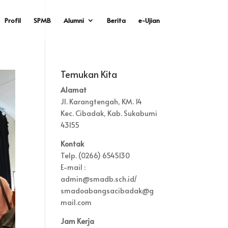
Profil
SPMB
Alumni
Berita
e-Ujian
Temukan Kita
Alamat
Jl. Karangtengah, KM. 14
Kec. Cibadak, Kab. Sukabumi
43155
Kontak
Telp. (0266) 6545130
E-mail :
admin@smadb.sch.id/
smadoabangsacibadak@g
mail.com
Jam Kerja