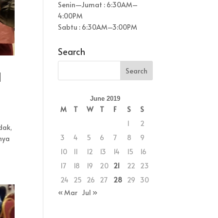
Senin—Jumat : 6:30AM–
4:00PM
Sabtu : 6:30AM–3:00PM
Search
I
June 2019
M
T
W
T
F
S
S
1
2
dak,
3
4
5
6
7
8
9
nya
10
11
12
13
14
15
16
17
18
19
20
21
22
23
24
25
26
27
28
29
30
« Mar
Jul »