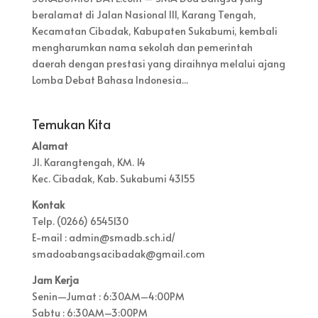
beralamat di Jalan Nasional III, Karang Tengah,
Kecamatan Cibadak, Kabupaten Sukabumi, kembali
mengharumkan nama sekolah dan pemerintah
daerah dengan prestasi yang diraihnya melalui ajang
Lomba Debat Bahasa Indonesia...
Temukan Kita
Alamat
Jl. Karangtengah, KM. 14
Kec. Cibadak, Kab. Sukabumi 43155
Kontak
Telp. (0266) 6545130
E-mail : admin@smadb.sch.id/
smadoabangsacibadak@gmail.com
Jam Kerja
Senin—Jumat : 6:30AM–4:00PM
Sabtu : 6:30AM–3:00PM